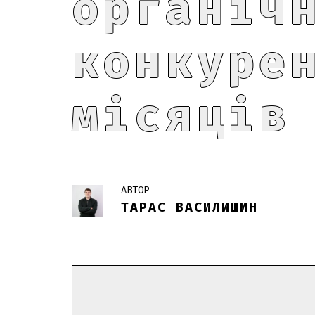
органіч
конкуре
місяців
АВТОР
ТАРАС ВАСИЛИШИН