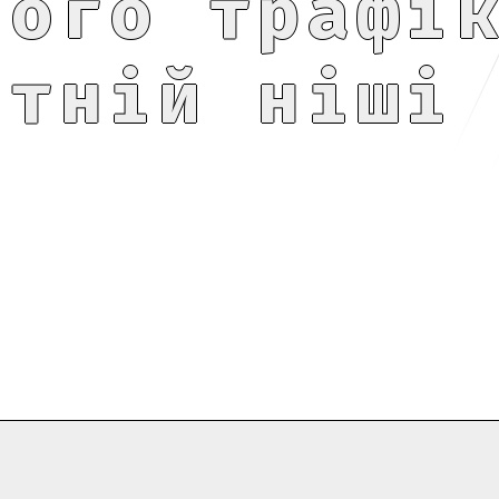
ного трафі
нтній ніші