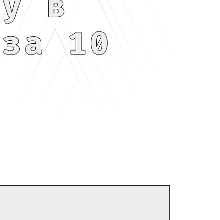
ку в
 за 10