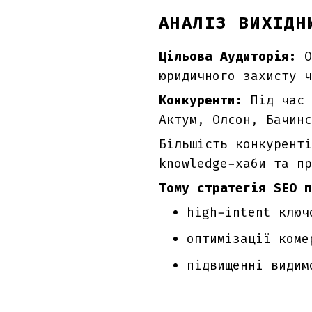
АНАЛІЗ ВИХІДН
Цільова Аудиторія:
О
юридичного захисту ч
Конкуренти:
Під час 
Актум, Олсон, Бачинс
Більшість конкуренті
knowledge-хаби та пр
Тому стратегія SEO п
high-intent ключ
оптимізації коме
підвищенні видим