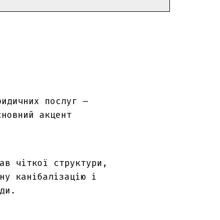
ридичних послуг –
сновний акцент
ав чіткої структури,
ну канібалізацію і
ди.