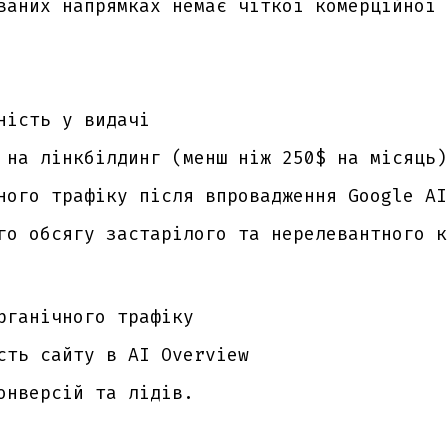
ваних напрямках немає чіткої комерційної 
ність у видачі
 на лінкбілдинг (менш ніж 250$ на місяць)
ного трафіку після впровадження Google AI
го обсягу застарілого та нерелевантного к
рганічного трафіку
сть сайту в AI Overview
онверсій та лідів.