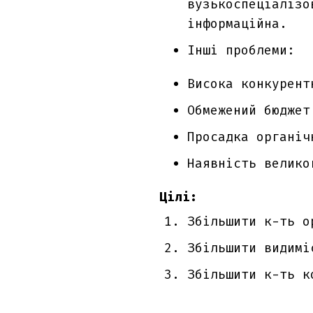
вузькоспеціалізо
інформаційна.
Інші проблеми:
Висока конкурент
Обмежений бюджет
Просадка органіч
Наявність велико
Цілі:
Збільшити к-ть о
Збільшити видимі
Збільшити к-ть к