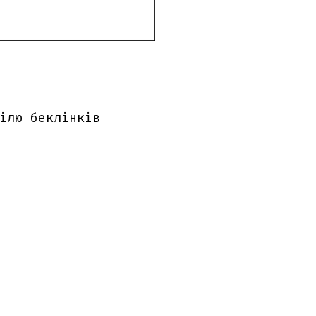
ілю беклінків