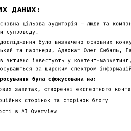
ИХ ДАНИХ:
сновна цільова аудиторія – люди та компан
и супроводу.
дослідження було визначено основних конк
ький та партнери, Адвокат Олег Сибаль, Г
в активно інвестують у контент-маркетинг
осуваються за широким спектром інформаці
росування була сфокусована на:
ових запитах, створенні експертного конте
рційних сторінок та сторінок блогу
ості в AI Overview