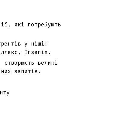
ії, які потребують
урентів у ніші:
аллекс, Insenin.
, створюють великі
йних запитів.
нту