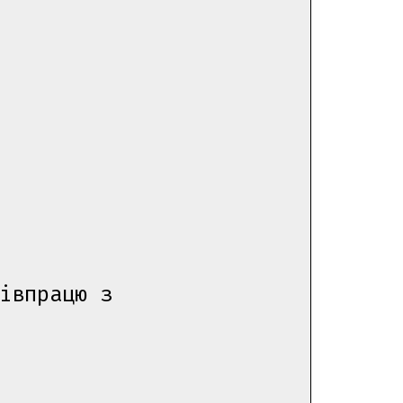
івпрацю з