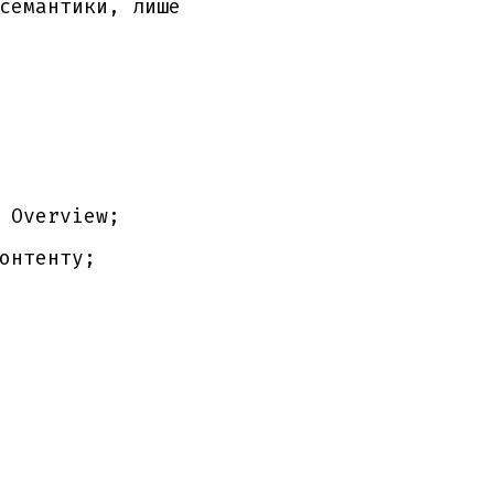
семантики, лише
 Overview;
онтенту;